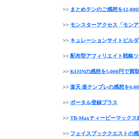
>>
まとめテンのご感想を12,00
>>
モンスターアクセス「モンア
>>
キュレーションサイトビルダー
>>
配布型アフィリエイト戦略ツー
>>
KIJINの感想を5,000円で買
>>
楽天 楽テンプレの感想を6,0
>>
ポータル登録プラス
>>
TB-Maxティービーマックス
>>
フェイスブッククエストの感想