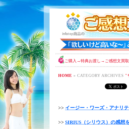
ご購入→特典お渡し→ご感想文買取
HOME
»
CATEGORY ARCHIVES
>>
イージー・ワーズ・アナリティ
>>
SIRIUS（シリウス）の感想を