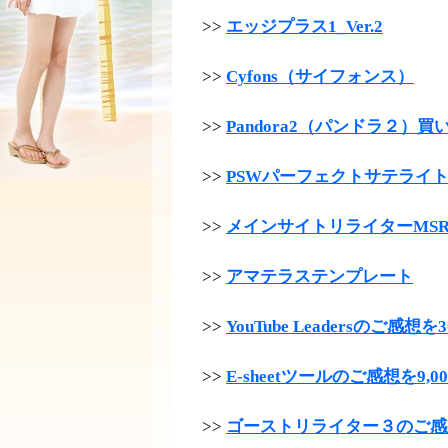
>>
エッジプラス1_Ver.2
>>
Cyfons（サイフォンス）
>>
Pandora2（パンドラ２）買
>>
PSWパーフェクトサテライ
>>
メインサイトリライターMS
>>
アマテラステンプレート
>>
YouTube Leadersのご感想
>>
E-sheetツールのご感想を9,
>>
ゴーストリライター３のご感想