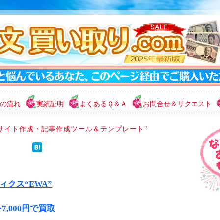
の流れ
実績証明
よくあるＱ＆Ａ
お問合せ＆リクエスト
"サイト作成・記事作成ツール＆テンプレート"
クス“EWA”
7,000円で買取