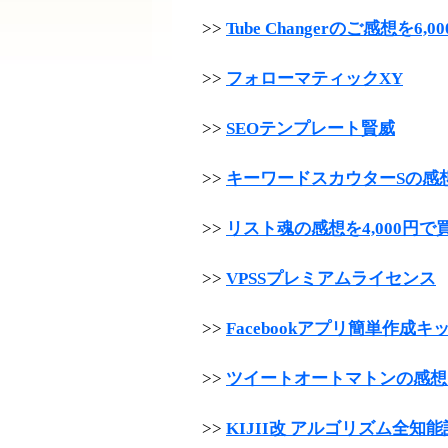
>>
Tube Changerのご感想を6
>>
フォローマティックXY
>>
SEOテンプレート賢威
>>
キーワードスカウターSの感想を
>>
リスト魂の感想を4,000円で
>>
VPSSプレミアムライセンス
>>
Facebookアプリ簡単作成キ
>>
ツイートオートマトンの感想を
>>
KIJII改 アルゴリズム全知