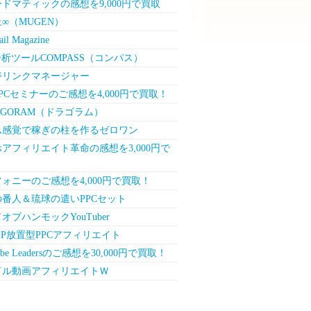
ドマティックの感想を9,000円で買取
∞（MUGEN）
il Magazine
分析ツールCOMPASS（コンパス）
ジリンクマネージャー
PCセミナーのご感想を4,000円で買取！
AGORAM（ドラゴラム）
ム感覚で稼ぎの柱を作るゼロワン
アフィリエイト革命の感想を3,000円で
！
ォニーのご感想を4,000円で買取！
番人＆琉球の遣いPPCセット
オブハンモックYouTuber
EP放置型PPCアフィリエイト
ube Leadersのご感想を30,000円で買取！
ドル動画アフィリエイトＷ