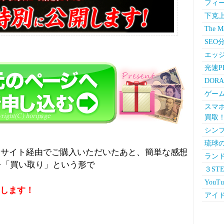
フィー
下克上
The Ma
SEO
エッ
光速P
DOR
ゲー
スマホ
買取
シンフ
琉球の
当サイト経由でご購入いただいたあと、簡単な感想
ランド
を「買い取り」という形で
３ST
YouT
します！
アイ