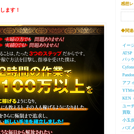
感想レ
します！
検索:
◆関連
イージ
ATS
パッ
Cyf
Pan
アフィ
YTM
KE
ユーチ
買取
小玉
バズメ