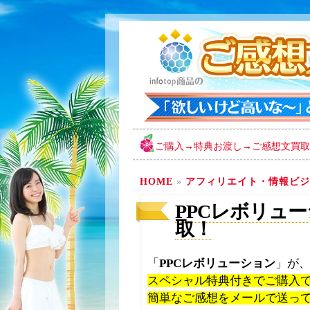
ご購入→特典お渡し→ご感想文買取
HOME
»
アフィリエイト・情報ビジ
PPCレボリュー
取！
「
PPCレボリューション
」が
スペシャル特典付きでご購入
簡単なご感想をメールで送っ