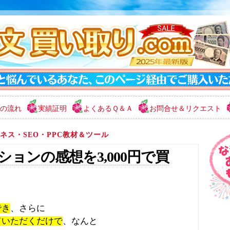
の流れ
実績証明
よくあるＱ＆Ａ
お問合せ＆リクエスト
ネス・SEO・PPC教材＆ツール
ションの感想を3,000円で買
、
でき
、さらに
ていただくだけで
、なんと