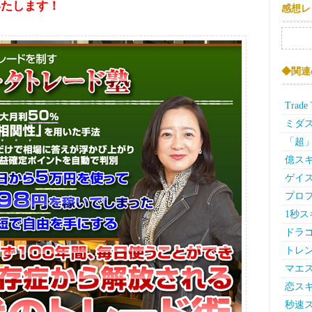
いたします！
感想レ
検索:
◆関連
Trad
ミダス
「超
億スキ
ゲイス
プロ
1秒ス
ドラ
トレ
マエ
恋スキ
秒速ス