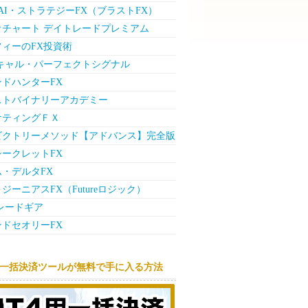
ck AI・ストラテジーFX（ブラストFX）
オチャート デイトレードプレミアム
フィーのFX投資術
スキャル・パーフェクトシグナル
ドハンターFX
ストバイナリーアカデミー
ケティングＦＸ
ビクトリーメソッド【アドバンス】完全版
ークレットFX
・デルタFX
ジーニアスFX（Futureロジック）
レードギア
ドセオリーFX
用一括決済ツールが無料で手に入る方法