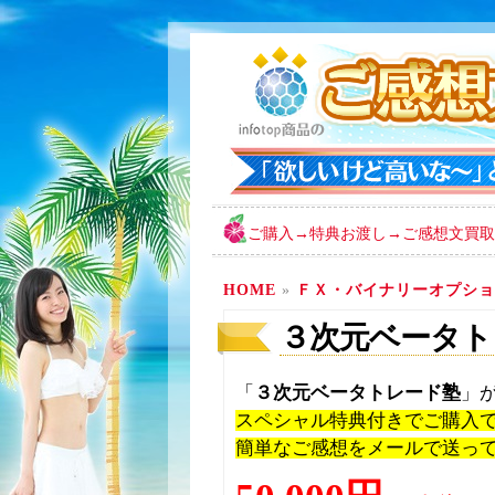
ご購入→特典お渡し→ご感想文買取
HOME
»
ＦＸ・バイナリーオプショ
３次元ベータト
「
３次元ベータトレード塾
」
スペシャル特典付きでご購入
簡単なご感想をメールで送っ