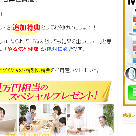
感想レ
検索: