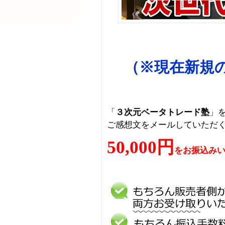
（※現在新規
「
３次元ベータトレード塾
」
ご感想文をメールしていただ
50,000円
をお振込み