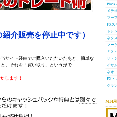
Bla
メテ
マー
FX
トレン
の紹介販売を停止中です）
ネク
マー
ＦＸ
を当サイト経由でご購入いただいたあと、簡単な
ザ・シ
くと、それを「買い取り」という形で
イサム
ネオ・
いたします！
FXト
グラン
MT4