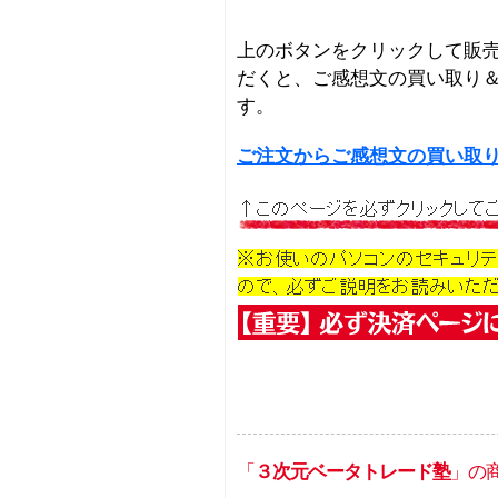
上のボタンをクリックして販
だくと、ご感想文の買い取り
す。
ご注文からご感想文の買い取
「
３次元ベータトレード塾
」の