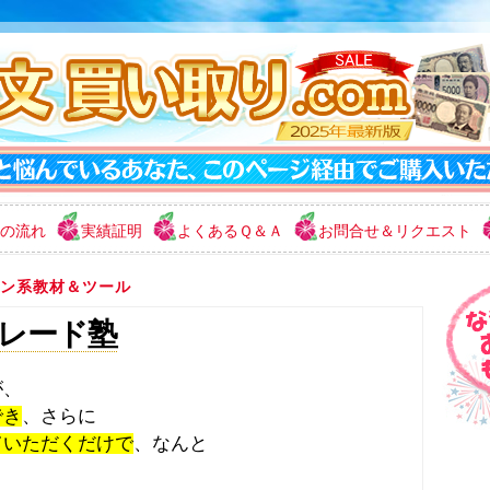
の流れ
実績証明
よくあるＱ＆Ａ
お問合せ＆リクエスト
ン系教材＆ツール
レード塾
が、
でき
、さらに
ていただくだけで
、なんと