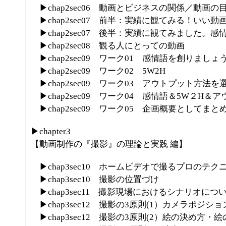
▶chap2sec06 動画とビジネスの関係／動画の
▶chap2sec07 前半：実績に観てみる！いい動
▶chap2sec07 後半：実績に観てみました。
▶chap2sec08 観る人にとっての動画
▶chap2sec09 ワーク01 感情語を創りましょ
▶chap2sec09 ワーク02 5W2H
▶chap2sec09 ワーク03 アウトプット方法を
▶chap2sec09 ワーク04 感情語＆5W２H
▶chap2sec09 ワーク05 企画概要としてまと
▶chapter3
【動画制作の『撮影』の理論と実践 編】
▶chap3sec10 ホームビデオで撮るプロのテク
▶chap3sec10 撮影の位置づけ
▶chap3sec11 撮影現場におけるシナリオにつ
▶chap3sec12 撮影の3原則(1）カメラポジショ
▶chap3sec12 撮影の3原則(2）絵の決め方