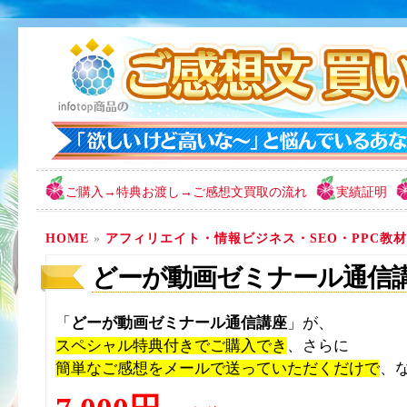
ご購入→特典お渡し→ご感想文買取の流れ
実績証明
HOME
»
アフィリエイト・情報ビジネス・SEO・PPC教
どーが動画ゼミナール通信
「
どーが動画ゼミナール通信講座
」が、
スペシャル特典付きでご購入でき
、さらに
簡単なご感想をメールで送っていただくだけで
、