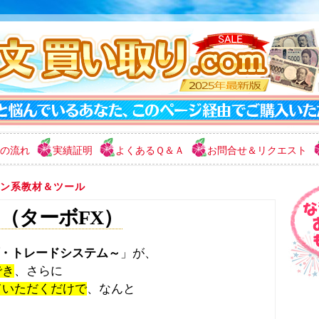
の流れ
実績証明
よくあるＱ＆Ａ
お問合せ＆リクエスト
ン系教材＆ツール
Ｘ（ターボFX）
プ・トレードシステム～
」が、
でき
、さらに
ていただくだけで
、なんと