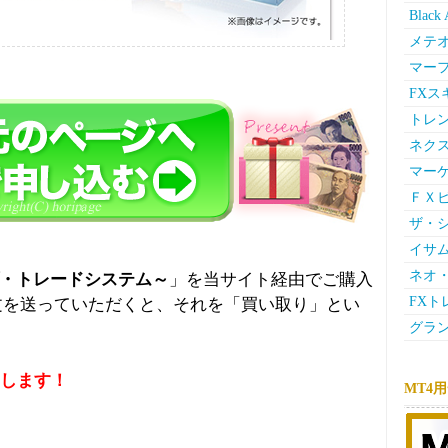
Bla
メテ
マー
FX
トレン
ネク
マー
ＦＸ
ザ・シ
イサム
ネオ・
プ・トレードシステム～
」を当サイト経由でご購入
FXト
文を送っていただくと、それを「買い取り」とい
グラン
します！
MT4