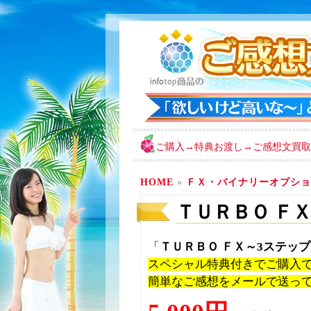
ご購入→特典お渡し→ご感想文買取
HOME
»
ＦＸ・バイナリーオプショ
ＴＵＲＢＯ Ｆ
「
ＴＵＲＢＯ ＦＸ～3ステッ
スペシャル特典付きでご購入
簡単なご感想をメールで送っ