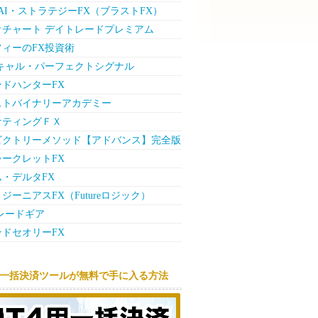
ck AI・ストラテジーFX（ブラストFX）
オチャート デイトレードプレミアム
フィーのFX投資術
スキャル・パーフェクトシグナル
ドハンターFX
ストバイナリーアカデミー
ケティングＦＸ
ビクトリーメソッド【アドバンス】完全版
ークレットFX
・デルタFX
ジーニアスFX（Futureロジック）
レードギア
ドセオリーFX
用一括決済ツールが無料で手に入る方法