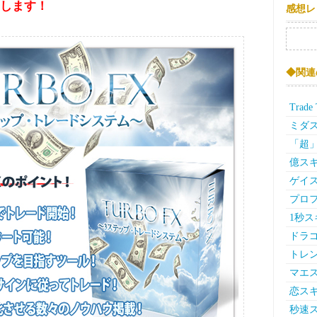
します！
感想レ
検索:
◆関連
Trad
ミダス
「超
億スキ
ゲイス
プロ
1秒ス
ドラ
トレ
マエ
恋スキ
秒速ス