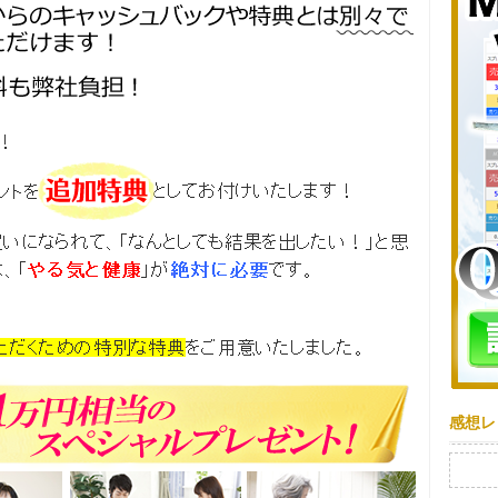
感想レ
検索: