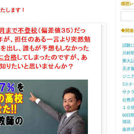
感想レ
いたします！
検索:
◆関連
試験
川村
東大記
天才
ジニア
3ス
サク
公務
１０
60
強法
金井