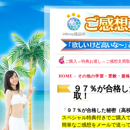
ご購入→特典お渡し→ご感想文買取
HOME
»
その他の学習・受験・資格
９７％が合格した
取！
「
９７％が合格した秘密（高
スペシャル特典付きでご購入
簡単なご感想をメールで送っ