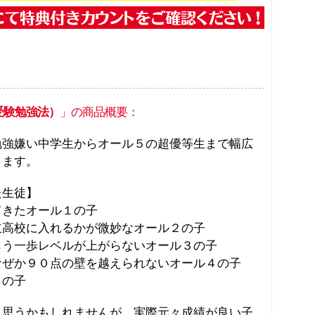
受験勉強法）
」の商品概要：
勉強嫌い中学生からオール５の超優等生まで幅広
ります。
た生徒】
てきたオール１の子
立高校に入れるかが微妙なオール２の子
もう一歩レベルが上がらないオール３の子
なぜか９０点の壁を越えられないオール４の子
５の子
と思うかもしれませんが、実際元々成績が良い子