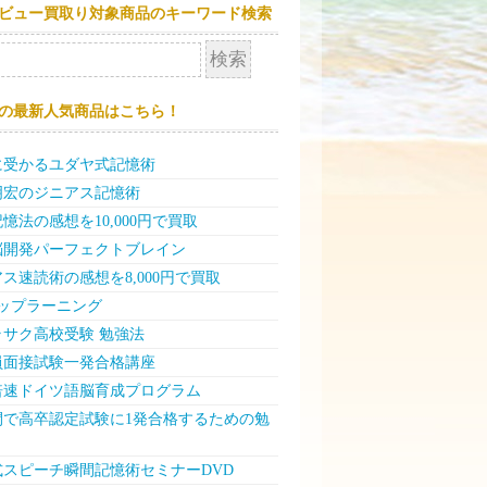
ビュー買取り対象商品のキーワード検索
の最新人気商品はこちら！
に受かるユダヤ式記憶術
明宏のジニアス記憶術
憶法の感想を10,000円で買取
脳開発パーフェクトブレイン
ス速読術の感想を8,000円で買取
テップラーニング
ラサク高校受験 勉強法
員面接試験一発合格講座
倍速ドイツ語脳育成プログラム
日間で高卒認定試験に1発合格するための勉
式スピーチ瞬間記憶術セミナーDVD