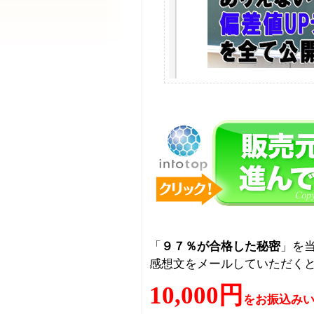
「
９７％が合格した秘密
」を
感想文をメールしていただく
10,000円
をお振込み