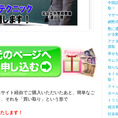
中国語
取！
マザー
網野
塾に
がる
アクタ
買取
幸せ
サムラ
知ら
９７％
取！
クイッ
当サイト経由でご購入いただいたあと、簡単なご
ボール
と、それを「買い取り」という形で
トリミ
就活革
いたします！
社会