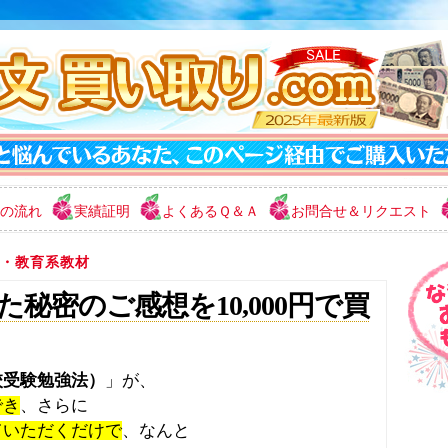
の流れ
実績証明
よくあるＱ＆Ａ
お問合せ＆リクエスト
・教育系教材
秘密のご感想を10,000円で買
校受験勉強法）
」が、
でき
、さらに
ていただくだけで
、なんと