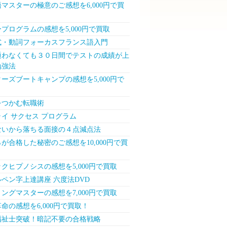
マスターの極意のご感想を6,000円で買
プログラムの感想を5,000円で買取
式・動詞フォーカスフランス語入門
通わなくても３０日間でテストの成績が上
勉強法
ーズブートキャンプの感想を5,000円で
をつかむ転職術
イ サクセス プログラム
ないから落ちる面接の４点減点法
が合格した秘密のご感想を10,000円で買
クヒプノシスの感想を5,000円で買取
ペン字上達講座 六度法DVD
ングマスターの感想を7,000円で買取
命の感想を6,000円で買取！
福祉士突破！暗記不要の合格戦略