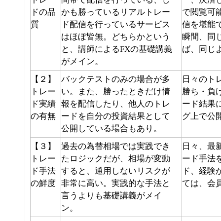
ドの品
かも勝っているリアルトレー
で閲覧可
質
ド配信を行っているサービス
信を堪能
はほぼ皆無。どちらかという
瞬間、同
と、講師によるFXの基礎講義
ば、同じ
がメイン。
【２】
バックテストのみの場合が多
日々のト
トレー
い
。また、勝ったときだけ情
勝ち・負
ド実績
報を配信したり、他人のトレ
ード結果
の有無
ードを自分の投資結果として
グ上で公
公開している場合もあり。
【３】
過去の為替相場では実践でき
日々、最
トレー
たロジックだが、
相場が変動
ード手法
ド手法
すると、通用しないリスクが
ド、経験
の鮮度
非常に高い
。実践的な手法と
ては、会
言うよりも基礎講義がメイ
ン。