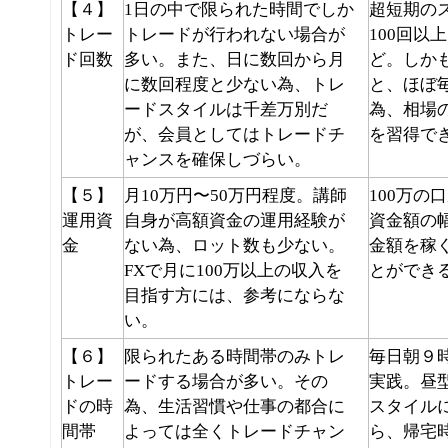
【４】
1日の中で限られた時間でしか
超短期の
トレー
トレードが行われない場合が
100回以
ド回数
多い。また、日に数回から月
ど。しか
に数回程度と少ない為、トレ
と、ほぼ
ードスタイルは千差万別だ
為、
相場
が、会員としては
トレードチ
を習得
で
ャンスを確保しづらい
。
【５】
月10万円〜50万円程度。
講師
100万の
運用資
自身が高額資金の運用経験が
資金額の
金
ない為、ロット数も少ない。
金額を稼
FXで月に100万以上の収入を
とができ
目指す方には、参考にならな
い。
【６】
限られたある時間帯のみトレ
毎日朝９
トレー
ードする場合が多い。その
実践。
昼
ドの時
為、
生活習慣や仕事の都合に
スタイル
間帯
よっては全くトレードチャン
ら、帰宅