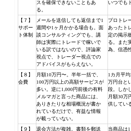
スを確保できない
こともあ
いつでも
る。
【７】
メールを送信しても返信まで1
プロトレ
サポー
週間や1ヶ月かかる場合も。面
あったト
ト体制
談コンサルティングでも、
講
定の掲示
師は実際にトレードで稼いで
る
。また
いる訳ではない
ので、評論家
為、信憑
視点で、トレーダー視点での
アドバイスがもらえない。
【８】
月額10万円〜。半年一括で、
1カ月平均
会費
100万円以上の高額サービス
が
万円台
と
多い。逆に1,000円前後の有料
段。しか
メルマガと言った商品には、
月額30
ありきたりな相場概況
が書か
供してい
れているだけで、有益な情報
が載っていない。
【９】
退会方法が複雑。
書類を郵送
当商品は