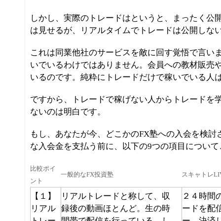
しかし、実際のトレードはというと、まったく公
は見せるが、リアルタイムでトレードは公開しな
これは同業他社のサービスを敵に回す覚悟で言い
いでいるわけではありません。会員への教材販売
いるのです。純粋にトレードだけで稼いでいる人
ですから、トレードで稼げない人からトレードを
ないのは明白です。
もし、あなたが今、どこかのFX塾への入会を検討
な入会金を支払う前に、以下の9つの項目について
比較ポイ
一般的なFX投資塾
スキャトレLI
ント
【１】
リアルトレードと称して、収
２４時間
リアル
録後の動画ほとんど
。生の時
ードを配
トレー
間帯で配信を行っている、し
ー、決済