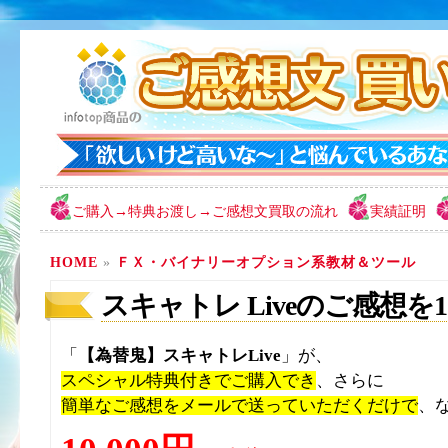
ご購入→特典お渡し→ご感想文買取の流れ
実績証明
HOME
»
ＦＸ・バイナリーオプション系教材＆ツール
スキャトレ Liveのご感想を1
「
【為替鬼】スキャトレLive
」が、
スペシャル特典付きでご購入でき
、さらに
簡単なご感想をメールで送っていただくだけで
、