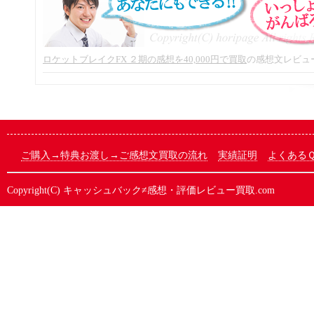
ロケットブレイクFX ２期の感想を40,000円で買取
の感想文レビュ
ご購入→特典お渡し→ご感想文買取の流れ
実績証明
よくある
Copyright(C)
キャッシュバック≠感想・評価レビュー買取.com