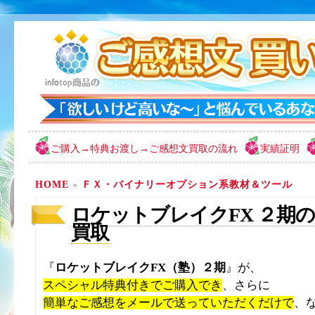
ご購入→特典お渡し→ご感想文買取の流れ
実績証明
HOME
»
ＦＸ・バイナリーオプション系教材＆ツール
ロケットブレイクFX ２期の感
買取
『
ロケットブレイクFX（塾）２期
』が、
スペシャル特典付きでご購入でき
、さらに
簡単なご感想をメールで送っていただくだけで
、