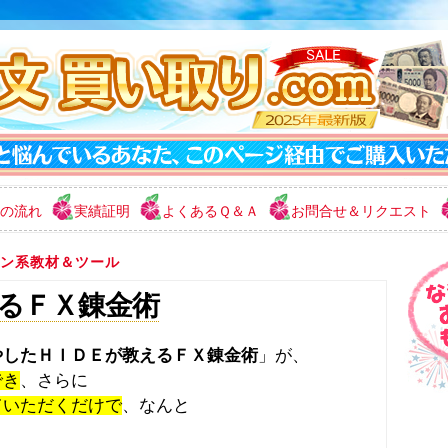
の流れ
実績証明
よくあるＱ＆Ａ
お問合せ＆リクエスト
ン系教材＆ツール
るＦＸ錬金術
やしたＨＩＤＥが教えるＦＸ錬金術
」が、
でき
、さらに
ていただくだけで
、なんと