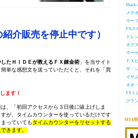
Bla
メテ
マー
FX
の紹介販売を停止中です）
トレン
ネク
マー
ＦＸ
やしたＨＩＤＥが教えるＦＸ錬金術
」を当サイト
ザ・シ
、簡単な感想文を送っていただくと、それを「買
イサム
ネオ・
します！
FXト
グラン
術は、「初回アクセスから３日後に値上げしま
ますが、タイムカウンターを使っているだけです
MT4
しまっていても
タイムカウンターをリセットする
入できます。