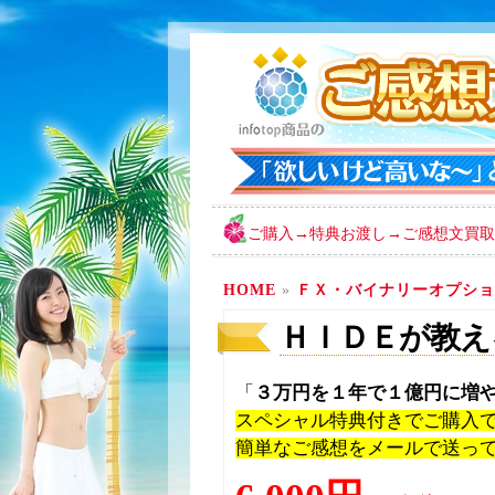
ご購入→特典お渡し→ご感想文買取
HOME
»
ＦＸ・バイナリーオプショ
ＨＩＤＥが教え
「
３万円を１年で１億円に増
スペシャル特典付きでご購入
簡単なご感想をメールで送っ