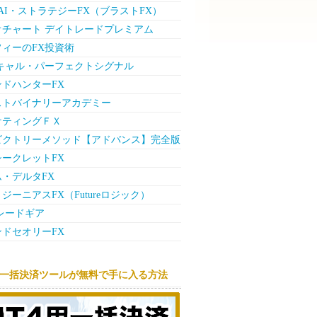
ck AI・ストラテジーFX（ブラストFX）
オチャート デイトレードプレミアム
フィーのFX投資術
スキャル・パーフェクトシグナル
ドハンターFX
ストバイナリーアカデミー
ケティングＦＸ
ビクトリーメソッド【アドバンス】完全版
ークレットFX
・デルタFX
ジーニアスFX（Futureロジック）
レードギア
ドセオリーFX
用一括決済ツールが無料で手に入る方法