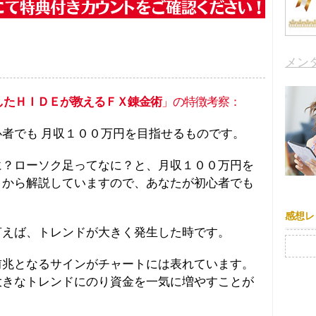
メン
したＨＩＤＥが教えるＦＸ錬金術
」の特徴考察：
者でも 月収１００万円を目指せるものです。
に？ローソク足ってなに？と、月収１００万円を
０から解説していますので、あなたが初心者でも
感想レ
言えば、トレンドが大きく発生した時です。
検索:
前兆となるサインがチャートには表れています。
大きなトレンドにのり資金を一気に増やすことが