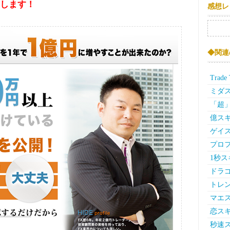
します！
感想レ
検索:
◆関連
Trad
ミダス
「超
億スキ
ゲイス
プロ
1秒ス
ドラ
トレ
マエ
恋スキ
秒速ス