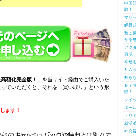
中国語
取！
マザー
網野
塾に
がる
アクタ
買取
幸せ
サムラ
知ら
最高額化完全版！
」を当サイト経由でご購入いた
９７％
送っていただくと、それを「買い取り」という形
取！
クイッ
ボール
します！
トリミ
就活革
社会