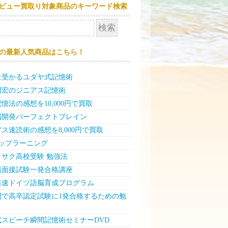
ビュー買取り対象商品のキーワード検索
の最新人気商品はこちら！
に受かるユダヤ式記憶術
明宏のジニアス記憶術
憶法の感想を10,000円で買取
脳開発パーフェクトブレイン
ス速読術の感想を8,000円で買取
テップラーニング
ラサク高校受験 勉強法
員面接試験一発合格講座
倍速ドイツ語脳育成プログラム
日間で高卒認定試験に1発合格するための勉
式スピーチ瞬間記憶術セミナーDVD