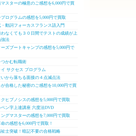
マスターの極意のご感想を6,000円で買
プログラムの感想を5,000円で買取
式・動詞フォーカスフランス語入門
通わなくても３０日間でテストの成績が上
勉強法
ーズブートキャンプの感想を5,000円で
をつかむ転職術
イ サクセス プログラム
ないから落ちる面接の４点減点法
が合格した秘密のご感想を10,000円で買
クヒプノシスの感想を5,000円で買取
ペン字上達講座 六度法DVD
ングマスターの感想を7,000円で買取
命の感想を6,000円で買取！
福祉士突破！暗記不要の合格戦略