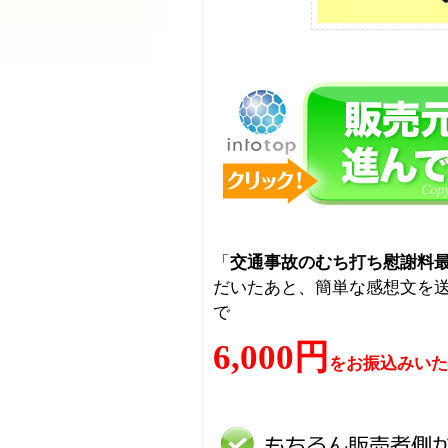
「
交通事故のむち打ち慰謝料
だいたあと、簡単な感想文を
で
6,000円
をお振込みいた