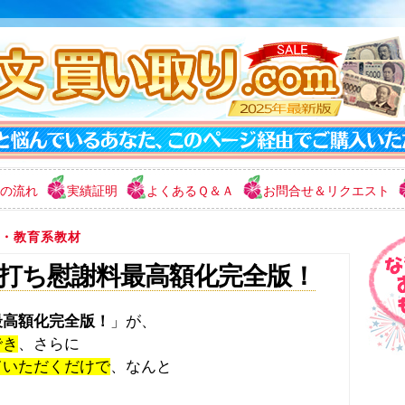
の流れ
実績証明
よくあるＱ＆Ａ
お問合せ＆リクエスト
・教育系教材
打ち慰謝料最高額化完全版！
最高額化完全版！
」が、
でき
、さらに
ていただくだけで
、なんと