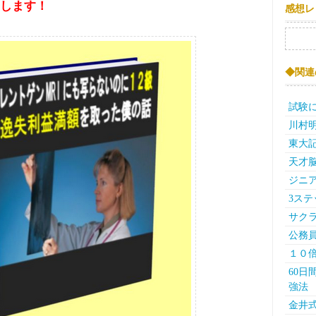
します！
感想レ
検索:
◆関連
試験
川村
東大記
天才
ジニア
3ス
サク
公務
１０
60
強法
金井