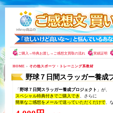
ご購入→特典お渡し→ご感想文買取の流れ
実績証明
HOME
»
その他スポーツ・トレーニング系教材
野球７日間スラッガー養成
「
野球７日間スラッガー養成プロジェクト
」が、
スペシャル特典付きでご購入でき
、さらに
簡単なご感想をメールで送っていただくだけで
、