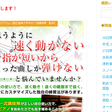
感想レ
します！
検索:
◆関連
10日
羊毛
27
水彩画
津村
スノー
日高
初めて
買取
サーフ
買取
オーボ