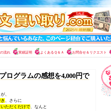
の流れ
実績証明
よくあるＱ＆Ａ
お問合せ＆リクエスト
ログラムの感想を4,000円で
」が、
でき
、さらに
ていただくだけで
、なんと