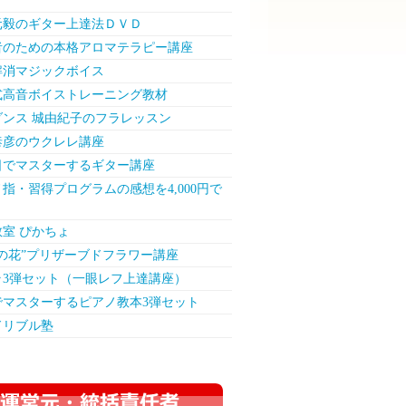
元毅のギター上達法ＤＶＤ
者のための本格アロマテラピー講座
解消マジックボイス
S式高音ボイストレーニング教材
ダンス 城由紀子のフラレッスン
泰彦のウクレレ講座
日でマスターするギター講座
指・習得プログラムの感想を4,000円で
室 ぴかちょ
法の花”プリザーブドフラワー講座
ラ3弾セット（一眼レフ上達講座）
でマスターするピアノ教本3弾セット
ドリブル塾