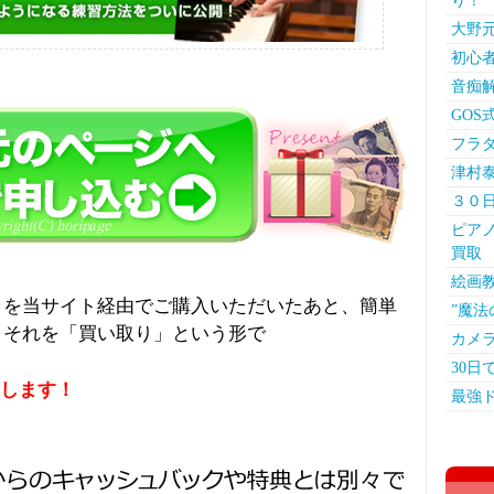
り！
大野
初心
音痴
GO
フラ
津村
３０
ピアノ
買取
絵画教
」を当サイト経由でご購入いただいたあと、簡単
”魔
、それを「買い取り」という形で
カメ
30日
します！
最強