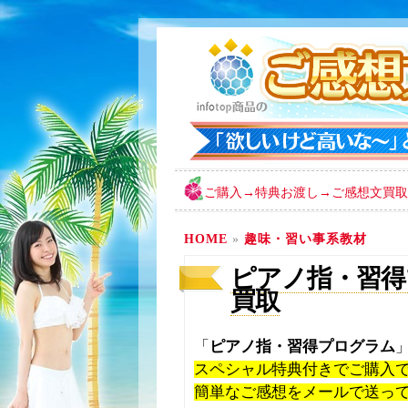
ご購入→特典お渡し→ご感想文買取
HOME
»
趣味・習い事系教材
ピアノ指・習得プ
買取
「
ピアノ指・習得プログラム
スペシャル特典付きでご購入
簡単なご感想をメールで送っ