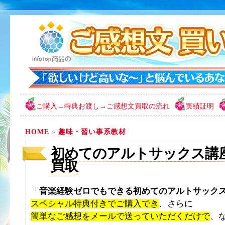
ご購入→特典お渡し→ご感想文買取の流れ
実績証明
HOME
»
趣味・習い事系教材
初めてのアルトサックス講座の
買取
「
音楽経験ゼロでもできる初めてのアルトサック
スペシャル特典付きでご購入でき
、さらに
簡単なご感想をメールで送っていただくだけで
、