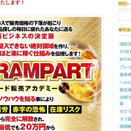
いたします！
感想レ
検索:
◆関連
増田
YTM Fi
BUY
ブレイ
激単商
ヘルビ
無在庫
3D即
取
せどり
ヨコ
韓国