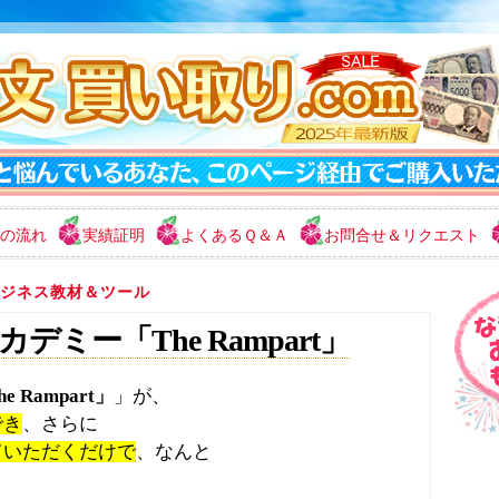
の流れ
実績証明
よくあるＱ＆Ａ
お問合せ＆リクエスト
ジネス教材＆ツール
ミー「The Rampart」
Rampart」
」が、
でき
、さらに
ていただくだけで
、なんと