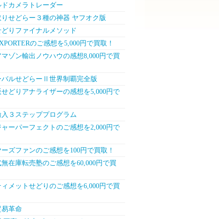
ルドカメラトレーダー
取りせどらー３種の神器 ヤフオク版
せどりファイナルメソッド
XPORTERのご感想を5,000円で買取！
マゾン輸出ノウハウの感想8,000円で買
ーバルせどらーⅡ世界制覇完全版
せどりアナライザーの感想を5,000円で
輸入３ステッププログラム
ャーパーフェクトのご感想を2,000円で
！
ーズファンのご感想を100円で買取！
無在庫転売塾のご感想を60,000円で買
ィメットせどりのご感想を6,000円で買
貿易革命