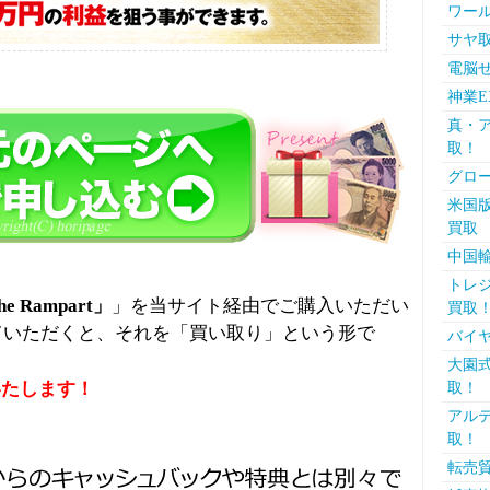
ワー
サヤ
電脳
神業E
真・ア
取！
グロ
米国版
買取
中国
トレジ
Rampart」
」を当サイト経由でご購入いただい
買取
ていただくと、それを「買い取り」という形で
バイヤ
大園式
いたします！
取！
アルテ
取！
転売