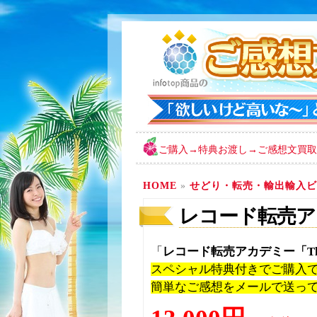
ご購入→特典お渡し→ご感想文買取
HOME
»
せどり・転売・輸出輸入ビ
レコード転売アカデ
「
レコード転売アカデミー「The 
スペシャル特典付きでご購入
簡単なご感想をメールで送っ