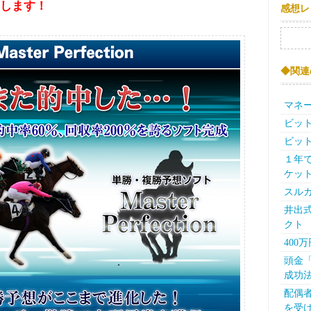
します！
感想レ
検索:
◆関連
マネ
ビット
ビット
１年で
ケッ
スル
井出式
クト
400
頭金
成功
配偶
を受