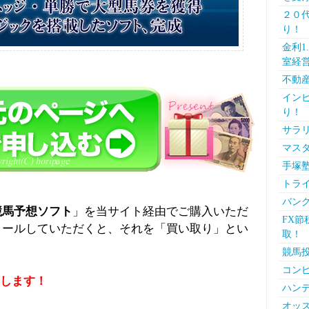
２０代
り！
金利1
室経
不動
インビ
り！
サラ
マス
手塚
トラ
バン
競馬予想ソフト
」を当サイト経由でご購入いただ
FX節
メールしていただくと、それを「買い取り」とい
取！
競馬
コンピ
します！
ハン
オッズ