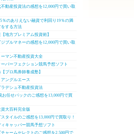
不動産投資法の感想を12,000円で買い取
.5％のありえない融資で利回り19％の満
営をする方法
産【地方プレミアム投資術】
ジブルマネーの感想を12,000円で買い取
リーマン不動産投資大全
ターパーフェクション競馬予想ソフト
塾【プロ馬券師養成塾】
イアングルエース
グラデシュ不動産投資法
税お任せパックのご感想を13,000円で買
投資大百科完全版
スタイルのご感想を13,000円で買取り！
ディキャッパー競馬予想ソフト
チャームセレクトのご感想を2,500円で